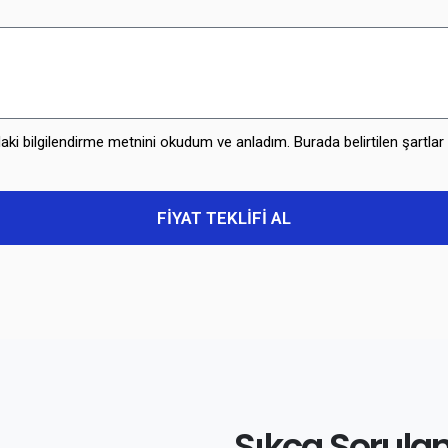
i bilgilendirme metnini okudum ve anladım. Burada belirtilen şartlar d
FİYAT TEKLİFİ AL
Sıkça Sorulan