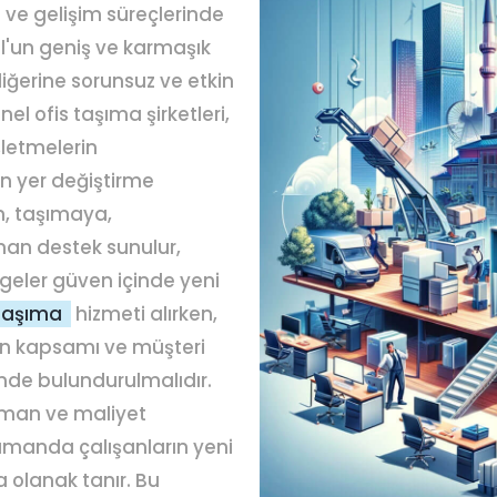
 ve gelişim süreçlerinde
bul'un geniş ve karmaşık
iğerine sorunsuz ve etkin
el ofis taşıma şirketleri,
şletmelerin
 yer değiştirme
n, taşımaya,
an destek sunulur,
lgeler güven içinde yeni
 taşıma
hizmeti alırken,
in kapsamı ve müşteri
de bulundurulmalıdır.
zaman ve maliyet
 zamanda çalışanların yeni
 olanak tanır. Bu