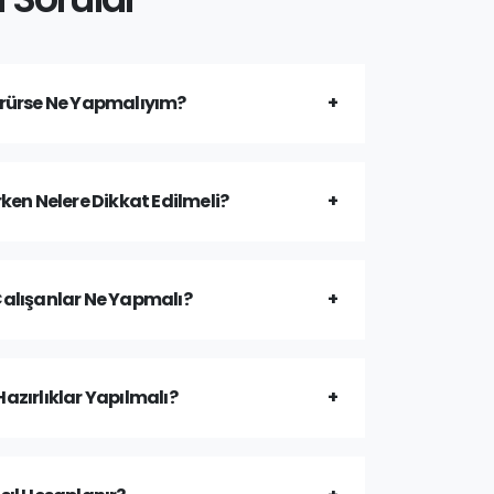
örürse Ne Yapmalıyım?
rken Nelere Dikkat Edilmeli?
Çalışanlar Ne Yapmalı?
azırlıklar Yapılmalı?