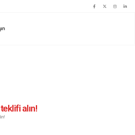
şın
eklifi alın!
in!