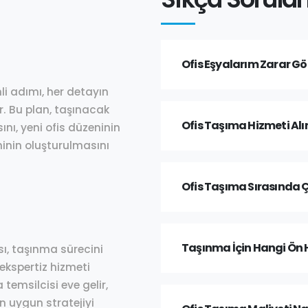
Ofis Eşyalarım Zarar G
li adımı, her detayın
r. Bu plan, taşınacak
Ofis Taşıma Hizmeti Alı
ını, yeni ofis düzeninin
inin oluşturulmasını
Ofis Taşıma Sırasında 
Taşınma İçin Hangi Ön H
ı, taşınma sürecini
ekspertiz hizmeti
temsilcisi eve gelir,
en uygun stratejiyi