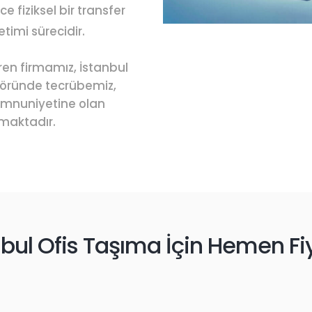
 fiziksel bir transfer
etimi sürecidir.
ren firmamız, İstanbul
töründe tecrübemiz,
emnuniyetine olan
tmaktadır.
nbul Ofis Taşıma İçin Hemen Fiy