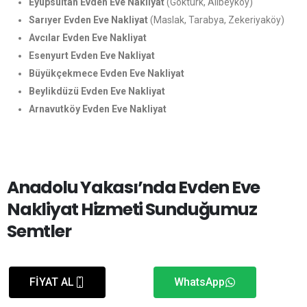
Eyüpsultan Evden Eve Nakliyat
(Göktürk, Alibeyköy)
Sarıyer Evden Eve Nakliyat
(Maslak, Tarabya, Zekeriyaköy)
Avcılar Evden Eve Nakliyat
Esenyurt Evden Eve Nakliyat
Büyükçekmece Evden Eve Nakliyat
Beylikdüzü Evden Eve Nakliyat
Arnavutköy Evden Eve Nakliyat
Anadolu Yakası’nda Evden Eve
Nakliyat Hizmeti Sunduğumuz
Semtler
Kadıköy Evden Eve Nakliyat
(Moda, Fenerbahçe, Bostancı)
FİYAT AL
WhatsApp
Üsküdar Evden Eve Nakliyat
(Kuzguncuk, Çengelköy,
Beylerbeyi)