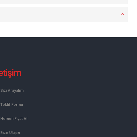
letişim
Sizi Arayalım
Teklif Formu
Hemen Fiyat Al
Bize Ulaşın