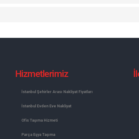
Hizmetlerimiz
İ
İstanbul Şehirler Arası Nakliyat Fiyatları
İstanbul Evden Eve Nakliyat
Ofis Taşıma Hizmeti
Parça Eşya Taşıma