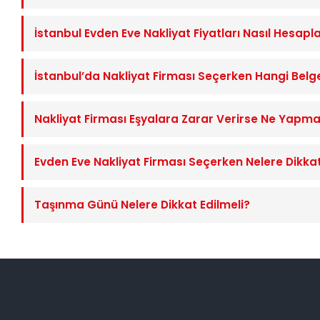
İstanbul Evden Eve Nakliyat Fiyatları Nasıl Hesapl
İstanbul’da Nakliyat Firması Seçerken Hangi Belge
Nakliyat Firması Eşyalara Zarar Verirse Ne Yapma
Evden Eve Nakliyat Firması Seçerken Nelere Dikkat
Taşınma Günü Nelere Dikkat Edilmeli?
İstanbul İçinde Nakliyat Yapılırken Hangi Bölgeler
İstanbul’da Evden Eve Nakliyat Fiyatları Nasıl Belir