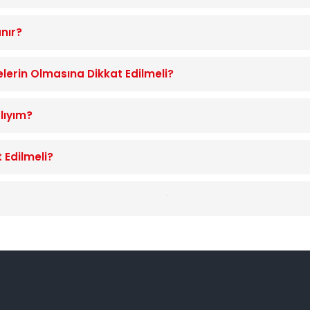
anır?
lerin Olmasına Dikkat Edilmeli?
lıyım?
 Edilmeli?
 Daha Maliyetli?
lenir?