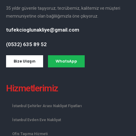
35 yıldır güvenle taşıyoruz; tecrübemiz, kalitemiz ve müşteri
memnuniyetine olan bağlılığımızla öne çıkıyoruz.
tufekcioglunakliye@gmail.com
(0532) 635 89 52
Bize Ulaşın
WhatsApp
Hizmetlerimiz
İstanbul Şehirler Arası Nakliyat Fiyatları
İstanbul Evden Eve Nakliyat
Ofis Taşıma Hizmeti